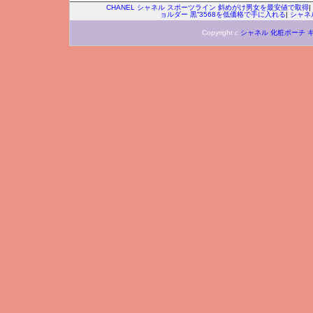
CHANEL シャネル スポーツライン 斜めがけ男女を最安値で取得
|
ョルダー 黒“3568を低価格で手に入れる
|
シャネ
Copyright c
シャネル 化粧ポーチ 