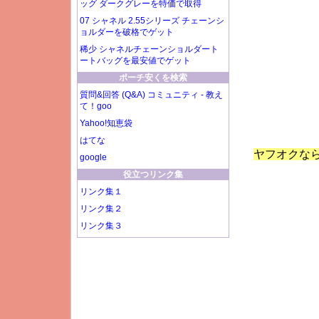
ッグ ダークグレーを特価で取得
07 シャネル 2.55シリーズ チェーンシ
ョルダーを破格でゲット
稀少 シャネルチェーンショルダート
ートバッグを最安値でゲット
ポーチ安くを検索
質問&回答 (Q&A) コミュニティ - 教え
て！goo
Yahoo!知恵袋
はてな
ヤフオクな
google
役立つリンク集
リンク集１
リンク集２
リンク集３