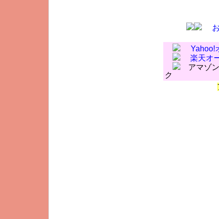
Yaho
楽天オ
アマゾン
ク