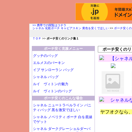
>> 携帯での閲覧はコチラ
シャネル 化粧ポーチ キャビアスキン 黄色を安くでほしい
>>
ポーチ安くの
ＴＯＰ
>>
ポーチ安くのリンク集１
ポーチ安く克服メニュー
ポーチ安くのリ
グッチのバッグ
【シャネ
エルメスのバーキン
イブ サンローラン バッグ
シャネル バッグ
ルイ ヴィトンの魅力
ルイ ヴィトンのバッグ
ポーチ安くのこんな場合
シャネル
シャネル ニュートラベルライン バニ
ティバッグ 黒を激安でほしい
ヤフオクなら
シャネル ノベリティ ポーチ 白を底値
でゲット
シャネル ダークグレーショルダーバ